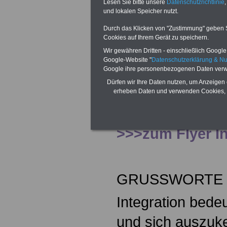
Lesen Sie bitte unsere
Datenschutzrichtlinie
,
Die Infobörse für
und lokalen Speicher nutzt.
Welt findet am D
Durch das Klicken von "Zustimmung" geben Sie
Cookies auf Ihrem Gerät zu speichern.
2025 von 10.00 –
Wir gewähren Dritten - einschließlich Google -
Google-Website "
Datenschutzerklärung & N
Rathaus, München
Google ihre personenbezogenen Daten verw
Dürfen wir Ihre Daten nutzen, um Anzeigen 
Hier finden Sie e
erheben Daten und verwenden Cookies, 
weitergehenden 
>>>zum Flyer I
GRUSSWORTE 
Integration bed
und sich auszuk