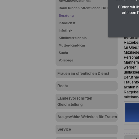
Anwaltsverzeichnis
eBook 
Dürfen wir I
Bank für den öffentlichen Dienst
7,50 E
erheben D
Beratung
Das eBo
herunter
Infodienst
es hier 
Infothek
Das 216-
Berufsall
Klinikverzeichnis
Ratgeber 
Mutter-Kind-Kur
für Glei
Mitgliede
Sucht
Personal
Vorsorge
Männern 
werden. D
umfassen
Frauen im öffentlichen Dienst
Beruf na
Frauenfö
Recht
achten h
Ratgeber
miteinan
Landesvorschriften
Gleichstellung
Ausgewählte Websites für Frauen
Service