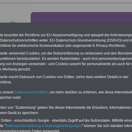
e beachtet die Richtlinie zur EU-Nutzereinwilligung und spiegelt die Anforderung
 Datenschutzvorschriften wider: EU-Datenschutz-Grundverordnung (DSGVO) und d
chtlinie für elektronische Kommunikation (die sogenannte E-Privacy-Richtlinie).
tseite verwendet Cookies, um die Nutzererfahrung zu verbessern und den Benutze
unktionen bereitzustellen. Es werden Nutzerdaten - auch ihre personenbezogenen
ung von Anzeigen verwendet - und Cookies sowohl für personalisierte als auch für 
te Werbung genutzt.
ftspflicht
tseite macht Gebrauch von Cookies von Dritten, siehe dazu weitere Details in der
htlinie.
Lexikon für den Unterhaltsanspruch
te unsere
Datenschutzrichtlinie
, um mehr darüber zu erfahren, wie diese Internetse
A
B
C
D
E
F
G
H
I
J
peicher nutzt.
K
L
M
N
O
P
Q
R
S
T
U
V
W
X
Y
Z
cken von "Zustimmung" geben Sie dieser Internetseite die Erlaubnis, Informationen
hrem Gerät zu speichern.
ten wir ein umfangsreiches Lexikon zum Unterhaltsanspruch, beispielsweise
ritten - einschließlich Google - ebenfalls Zugriff auf die Nutzerdaten. Mithilfe eine
 wir
"Auskunftspflicht"
.
te "
Datenschutzerklärung & Nutzungsbedingungen
" können Sie sich darüber infor
personenbezogenen Daten verwendet.