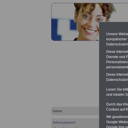
Unsere Websit
europäischer
Datenschutzri
Diese Interne
Dienste und F
Personalisier
personalisier
Auskun
Diese Interne
Datenschutzric
Lesen Sie bit
und lokalen S
Durch das Kli
Cookies auf I
.
home
Hier bie
Wir gewähren D
erläutern
Google-Websi
Informationen
Google ihre 