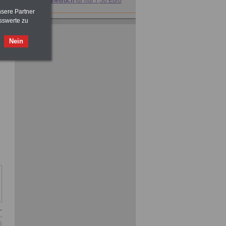
>>>
OnlineBuch
für nur 7,50 Euro
nsere Partner
sswerte zu
ACHTUNG
Nebentätigkeitsrecht:
vor Jobaufnahme
schlau machen
>>>
OnlineBuch
für nur 7,50 Euro
Nein
FRAUEN
im Öffentlichen Dienst:
Hinweise und Ratschläge
>>>
OnlineBuch
für nur 7,50 Euro