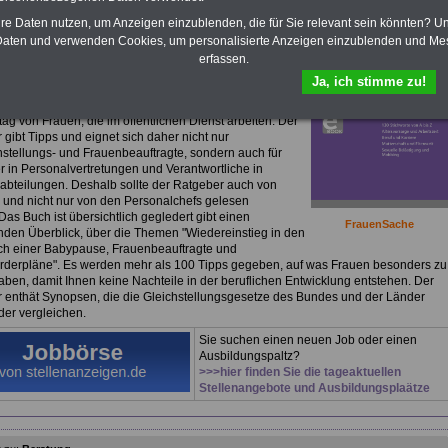
Frauen im öffentlichen Dienst für nur
hre Daten nutzen, um Anzeigen einzublenden, die für Sie relevant sein könnten? U
uro
aten und verwenden Cookies, um personalisierte Anzeigen einzublenden und Me
ok
Frauen im öffentlichen Dienst
können Sie lesen,
erfassen.
laden oder ausdrucken.
>>>Für 7,50 Euro können Sie
Ja, ich stimme zu!
bestellen
. Das eBook ist nicht nur
"FrauenSache"
.
seitige Buch informiert über alles Wichtige zum
tag von Frauen, die im öffentlichen Dienst arbeiten. Der
gibt Tipps und eignet sich daher nicht nur
chstellungs- und Frauenbeauftragte, sondern auch für
r in Personalvertretungen und Verantwortliche in
abteilungen. Deshalb sollte der Ratgeber auch von
und nicht nur von den Personalchefs gelesen
as Buch ist übersichtlich gegledert gibt einen
FrauenSache
den Überblick, über die Themen "Wiedereinstieg in den
ch einer Babypause, Frauenbeauftragte und
rderpläne". Es werden mehr als 100 Tipps gegeben, auf was Frauen besonders zu
aben, damit Ihnen keine Nachteile in der beruflichen Entwicklung entstehen. Der
 enthät Synopsen, die die Gleichstellungsgesetze des Bundes und der Länder
der vergleichen.
Sie suchen einen neuen Job oder einen
Ausbildungspaltz?
>>>hier finden Sie die tageaktuellen
Stellenangebote und Ausbildungsplaätze