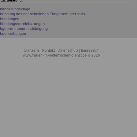
 zu:
Beratung
bänderungsklage
bfindung des nachehelichen Ehegattenunterhalts
bfindungen
bfindungsvereinbarungen
bgeordnetenentschädigung
bschreibungen
bsinken der neuen Familie unter Sozialhilfeschwelle
btretung
doption
Startseite
|
Kontakt
|
Datenschutz
|
Impressum
kkordarbeit
www.frauen-im-oeffentlichen-dienst.de © 2026
lkoholiker
ltehen
ltenpflegekosten
ltenteilleistungen
ltersruhegeld
ltersvorsorge
ltersvorsorgeunterhalt
nerkenntnis
nrechnungsmethode
nschaffungskosten
nsparabschreibungen
nwaltskosten
nwaltszwang
rbeitnehmersparzulage
rbeitseinkommen
rbeitslosengeld
rbeitslosenhilfe