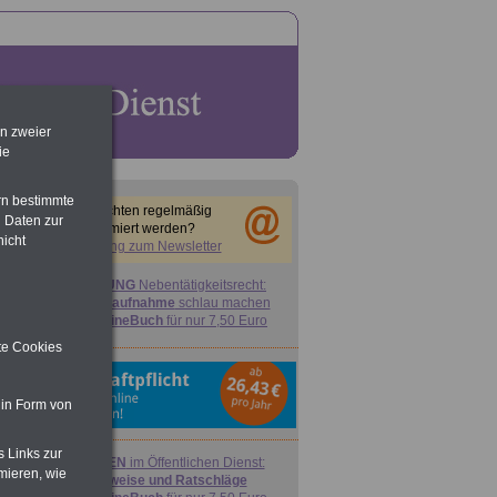
en zweier
ie
rn bestimmte
Sie möchten regelmäßig
 Daten zur
informiert werden?
nicht
Anmeldung zum Newsletter
ACHTUNG
Nebentätigkeitsrecht:
vor Jobaufnahme
schlau machen
>>>
OnlineBuch
für nur 7,50 Euro
ite Cookies
 in Form von
s Links zur
FRAUEN
im Öffentlichen Dienst:
mieren, wie
Hinweise und Ratschläge