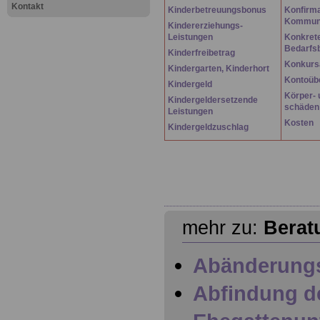
Kontakt
Kinderbetreuungsbonus
Konfirma
Kommun
Kindererziehungs-
Leistungen
Konkret
Bedarfs
Kinderfreibetrag
Konkursa
Kindergarten, Kinderhort
Kontoüb
Kindergeld
Körper- 
Kindergeldersetzende
schäden
Leistungen
Kosten
Kindergeldzuschlag
mehr zu:
Berat
Abänderung
Abfindung d