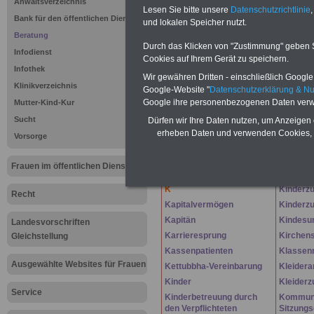
Anwaltsverzeichnis
Website
frauen-im-oeffentliche
Lesen Sie bitte unsere
Datenschutzrichtlinie
,
Bank für den öffentlichen Dienst
Interesse, einfach dieses
Formul
und lokalen Speicher nutzt.
Ihre Wünsche!
Beratung
Durch das Klicken von "Zustimmung" geben Sie
Infodienst
Cookies auf Ihrem Gerät zu speichern.
Infothek
Lexikon für d
Wir gewähren Dritten - einschließlich Google -
Klinikverzeichnis
A
B
C
Google-Website "
Datenschutzerklärung & N
K
L
M
N
O
P
Q
Google ihre personenbezogenen Daten verw
Mutter-Kind-Kur
Sucht
Dürfen wir Ihre Daten nutzen, um Anzeigen 
erheben Daten und verwenden Cookies, 
Vorsorge
.
Frauen im öffentlichen Dienst
K
Kinderz
Recht
Kapitalvermögen
Kinderz
Kapitän
Kindesun
Landesvorschriften
Karrieresprung
Kirchen
Gleichstellung
Kassenpatienten
Klassen
Ausgewählte Websites für Frauen
Kettubbha-Vereinbarung
Kleider
Kinder
Kleiderz
Service
Kinderbetreuung durch
Kommun
den Verpflichteten
Sitzungs