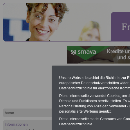
Lexikon
Unsere Website beachtet die Richtlinie zur 
europäischer Datenschutzvorschriften wide
Unterhaltsa
Datenschutzrichtlinie für elektronische Komm
Diese Internetseite verwendet Cookies, um 
Buchstabe
Dienste und Funktionen bereitzustellen. Es
Personalisierung von Anzeigen verwendet - un
personalisierte Werbung genutzt.
home
Werbung mit Banner bzw. Text
Diese Internetseite macht Gebrauch von Cooki
Schon zum Festpreis von 250 Eu
Datenschutzrichtlinie.
Informationen
Monate können Sie einen Banner 