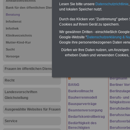
Anwaltsverzeichnis
Website
frauen-im-oeffentliche
Lesen Sie bitte unsere
Datenschutzrichtlinie
,
Bank für den öffentlichen Dienst
Interesse, einfach dieses
Formul
und lokalen Speicher nutzt.
Ihre Wünsche!
Beratung
Durch das Klicken von "Zustimmung" geben Sie
Infodienst
Cookies auf Ihrem Gerät zu speichern.
Infothek
Lexikon für d
Wir gewähren Dritten - einschließlich Google -
Klinikverzeichnis
A
B
C
Google-Website "
Datenschutzerklärung & N
K
L
M
N
O
P
Q
Google ihre personenbezogenen Daten verw
Mutter-Kind-Kur
Sucht
Dürfen wir Ihre Daten nutzen, um Anzeigen 
erheben Daten und verwenden Cookies, 
Vorsorge
.
Frauen im öffentlichen Dienst
B
Bergmann
Recht
BAföG
Berliner Vor
Bankvollmacht
Berlinzulag
Landesvorschriften
Bauherrenmodell
Berufs- und
Gleichstellung
fähigkeitsv
Bausparverträge
Berufsbedi
Ausgewählte Websites für Frauen
Beamtenversorgung
Berufsscha
Bedarfskontrollbetrag
Service
Berufsverb
Bedürftigkeit des
Berechtigten
Berufsvorbe