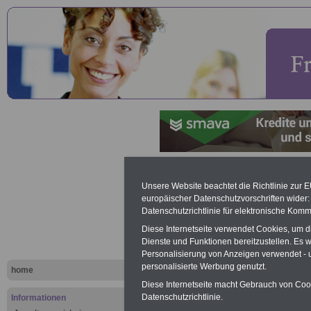
Lexikon
Unsere Website beachtet die Richtlinie zur 
europäischer Datenschutzvorschriften wide
Unterhaltsa
Datenschutzrichtlinie für elektronische Komm
Diese Internetseite verwendet Cookies, um 
Buchstabe
Dienste und Funktionen bereitzustellen. Es
Personalisierung von Anzeigen verwendet - un
personalisierte Werbung genutzt.
home
Werbung mit Banner bzw. Text
Diese Internetseite macht Gebrauch von Cooki
Schon zum Festpreis von 250 Eu
Datenschutzrichtlinie.
Informationen
Monate können Sie einen Banner 