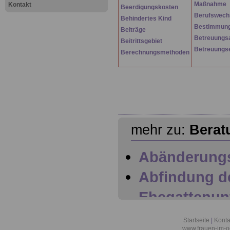
Maßnahme
Kontakt
Beerdigungskosten
Berufswech
Behindertes Kind
Bestimmungs
Beiträge
Betreuungs
Beitrittsgebiet
Betreuungse
Berechnungsmethoden
mehr zu:
Berat
Abänderung
Abfindung d
Ehegattenun
Abfindunge
Startseite
|
Konta
www.frauen-im-oe