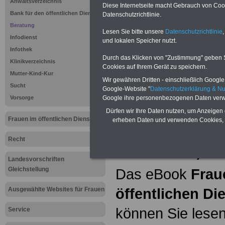
Anwaltsverzeichnis
Diese Internetseite macht Gebrauch von Cooki
Bank für den öffentlichen Dienst
Hier bieten wir
Datenschutzrichtlinie.
Beratung
Lesen Sie bitte unsere
Datenschutzrichtlinie
,
ein umfangsreic
Infodienst
und lokalen Speicher nutzt.
Infothek
Unterhaltsanspru
Durch das Klicken von "Zustimmung" geben Sie
Klinikverzeichnis
Cookies auf Ihrem Gerät zu speichern.
erläutern wir
"Be
Mutter-Kind-Kur
Wir gewähren Dritten - einschließlich Google -
Sucht
Google-Website "
Datenschutzerklärung & N
Vorsorge
Google ihre personenbezogenen Daten verw
eBook Frau
Dürfen wir Ihre Daten nutzen, um Anzeigen 
Frauen im öffentlichen Dienst
erheben Daten und verwenden Cookies, 
öffentliche
Recht
für nur 7,5
Landesvorschriften
Gleichstellung
Das eBook
Frau
öffentlichen Di
Ausgewählte Websites für Frauen
können Sie lesen
Service