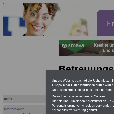
Betreuung
Unsere Website beachtet die Richtlinie zur 
Lexikon für 
europäischer Datenschutzvorschriften wide
A
B
C
Datenschutzrichtlinie für elektronische Komm
K
L
M
N
O
P
Diese Internetseite verwendet Cookies, um 
home
Dienste und Funktionen bereitzustellen. Es
Personalisierung von Anzeigen verwendet - un
Informationen
.
personalisierte Werbung genutzt.